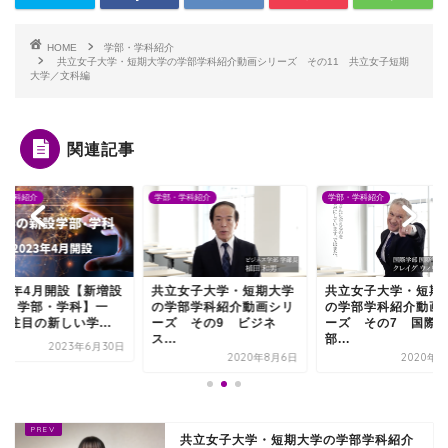
HOME
学部・学科紹介
共立女子大学・短期大学の学部学科紹介動画シリーズ その11 共立女子短期
大学／文科編
関連記事
・学科紹介
学部・学科紹介
学部・学科紹介
023年4月開設【新増設
共立女子大学・短期大学
共立女子大学・短期
学・学部・学科】一
の学部学科紹介動画シリ
の学部学科紹介動画
 注目の新しい学...
ーズ その9 ビジネ
ーズ その7 国際
ス...
部...
2023年6月30日
2020年8月6日
2020年8
共立女子大学・短期大学の学部学科紹介