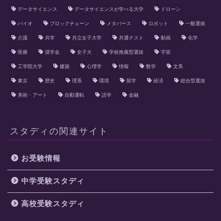
データサイエンス
データサイエンスが学べる大学
ドローン
バイオ
ブロックチェーン
メタバース
ロボット
一般選抜
介護
共学
共立女子大学
共通テスト
動画
化学
医療
奨学金
女子大
学校推薦型選抜
宇宙
工学院大学
建築
心理学
情報
数学
文系
東京
歴史
理系
環境
留学
経済
総合型選抜
美術・アート
自動運転
語学
金融
スタディの関連サイト
お受験情報
中学受験スタディ
高校受験スタディ