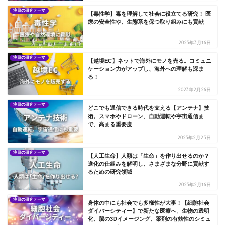
注目の研究テーマ
【毒性学】毒を理解して社会に役立てる研究！ 医
療の安全性や、生態系を保つ取り組みにも貢献
2023年3月16日
注目の研究テーマ
【越境EC】ネットで海外にモノを売る。コミュニ
ケーション力がアップし、海外への理解も深ま
る！
2023年2月26日
注目の研究テーマ
どこでも通信できる時代を支える【アンテナ】技
術。スマホやドローン、自動運転や宇宙通信ま
で、高まる重要度
2023年2月25日
注目の研究テーマ
【人工生命】人類は「生命」を作り出せるのか？
進化の仕組みを解明し、さまざまな分野に貢献す
るための研究領域
2023年2月16日
注目の研究テーマ
身体の中にも社会でも多様性が大事！【細胞社会
ダイバーシティー】で新たな医療へ。生物の透明
化、脳の3Dイメージング、薬剤の有効性のシミュ