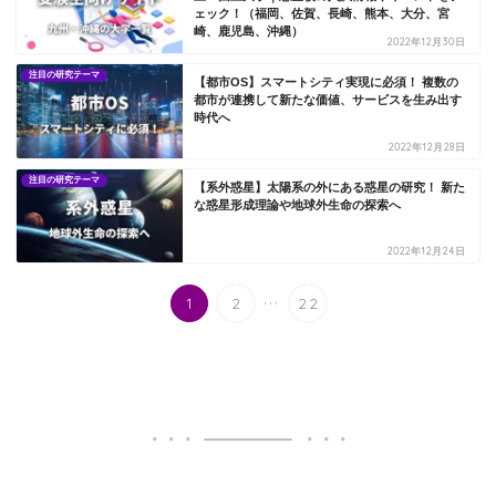
ェック！（福岡、佐賀、長崎、熊本、大分、宮
崎、鹿児島、沖縄）
2022年12月30日
注目の研究テーマ
【都市OS】スマートシティ実現に必須！ 複数の
都市が連携して新たな価値、サービスを生み出す
時代へ
2022年12月28日
注目の研究テーマ
【系外惑星】太陽系の外にある惑星の研究！ 新た
な惑星形成理論や地球外生命の探索へ
2022年12月24日
...
1
2
22