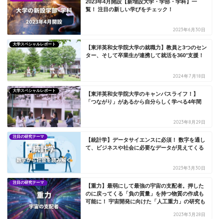
2023年4月開設【新増設大学・学部・学科】一
覧！ 注目の新しい学びをチェック！
2023年6月30日
大学スペシャルレポート
【東洋英和女学院大学の就職力】教員と3つのセン
ター、そして卒業生が連携して就活を360°支援！
2024年7月18日
大学スペシャルレポート
【東洋英和女学院大学のキャンパスライフ！】
「つながり」があるから自分らしく学べる4年間
2023年8月29日
注目の研究テーマ
【統計学】データサイエンスに必須！ 数字を通し
て、ビジネスや社会に必要なデータが見えてくる
2023年3月30日
注目の研究テーマ
【重力】最弱にして最強の宇宙の支配者。押した
のに戻ってくる「負の質量」を持つ物質の作成も
可能に！ 宇宙開発に向けた「人工重力」の研究も
2023年3月28日