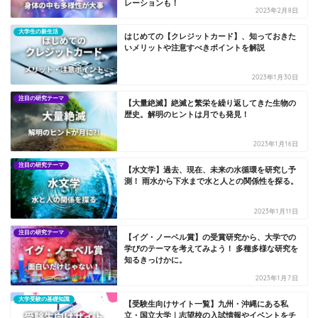
レーションも！
2023年2月8日
大学生の新生活
はじめての【クレジットカード】、知っておきた
いメリットや注意すべきポイントを解説
2023年1月30日
注目の研究テーマ
【大量絶滅】絶滅と繁栄を繰り返してきた生物の
歴史。解明のヒントは月でも発見！
2023年1月16日
注目の研究テーマ
【水文学】過去、現在、未来の水循環を研究し予
測！ 雨水から下水まで水と人との関係性を探る。
2023年1月11日
注目の研究テーマ
【イグ・ノーベル賞】の受賞研究から、大学での
学びのテーマを考えてみよう！ 多種多様な研究を
知るきっけかに。
2023年1月7日
大学受験の基礎知識
【受験生向けサイト一覧】九州・沖縄にある私
立・国立大学｜志望校の入試情報やイベントをチ