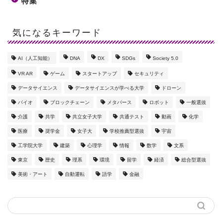
特集
気になるキーワード
AI（人工知能）
DNA
DX
SDGs
Society 5.0
VR AR
ゲーム
スタートアップ
セキュリティ
データサイエンス
データサイエンスが学べる大学
ドローン
バイオ
ブロックチェーン
メタバース
ロボット
一般選抜
介護
共学
共立女子大学
共通テスト
動画
化学
医療
奨学金
女子大
学校推薦型選抜
宇宙
工学院大学
建築
心理学
情報
数学
文系
東京
歴史
理系
環境
留学
経済
総合型選抜
美術・アート
自動運転
語学
金融