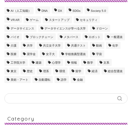
AI（人工知能）
DNA
DX
SDGs
Society 5.0
VR AR
ゲーム
スタートアップ
セキュリティ
データサイエンス
データサイエンスが学べる大学
ドローン
バイオ
ブロックチェーン
メタバース
ロボット
一般選抜
介護
共学
共立女子大学
共通テスト
動画
化学
医療
奨学金
女子大
学校推薦型選抜
宇宙
工学院大学
建築
心理学
情報
数学
文系
東京
歴史
理系
環境
留学
経済
総合型選抜
美術・アート
自動運転
語学
金融
Category