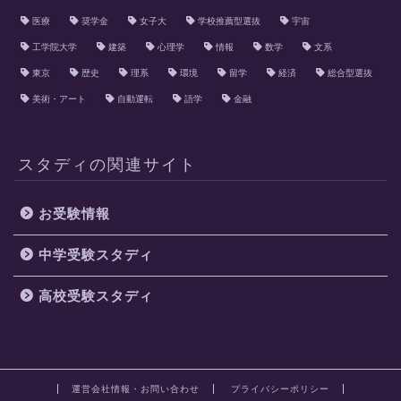
医療
奨学金
女子大
学校推薦型選抜
宇宙
工学院大学
建築
心理学
情報
数学
文系
東京
歴史
理系
環境
留学
経済
総合型選抜
美術・アート
自動運転
語学
金融
スタディの関連サイト
お受験情報
中学受験スタディ
高校受験スタディ
運営会社情報・お問い合わせ
プライバシーポリシー