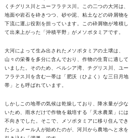
くチグリス川とユーフラテス川。この二つの大河は、
地面や岩石を砕きつつ、砂や泥、粘土などの砕屑物を
下流に運ぶ役割を担っています。この砕屑物が堆積し
て出来上がった「沖積平野」がメソポタミアです。
大河によって生み出されたメソポタミアの土壌は、
山々の栄養を多分に含んでおり、作物の生育に適して
いました。そのため、ペルシア湾、チグリス川、ユー
フラテス川を含む一帯は「肥沃（ひよく）な三日月地
帯」とも呼ばれています。
しかしこの地帯の気候は乾燥しており、降水量が少な
いため、雨水だけで作物を栽培する「天水農業」には
不向きでした。そこで、メソポタミアに移り住んでき
たシュメール人が始めたのが、河川から農地へと水を