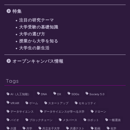
特集
注目の研究テーマ
大学受験の基礎知識
大学の選び方
授業から大学を知る
大学生の新生活
オープンキャンパス情報
Tags
AI（人工知能）
DNA
DX
SDGs
Society 5.0
VR AR
ゲーム
スタートアップ
セキュリティ
データサイエンス
データサイエンスが学べる大学
ドローン
バイオ
ブロックチェーン
メタバース
ロボット
一般選抜
介護
共学
共立女子大学
共通テスト
動画
化学