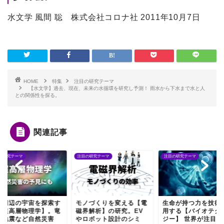
水文学 風間 聡 株式会社コロナ社 2011年10月7日
HOME
特集
注目の研究テーマ
【水文学】過去、現在、未来の水循環を研究し予測！ 雨水から下水まで水と人
との関係性を探る。
関連記事
の研究テーマ
注目の研究テーマ
注目の研究テーマ
球周辺の宇宙を探索す
モノづくりを変える【電
生命が持つ力を技術
【超高層物理学】。竜
磁界解析】の研究。EV
用する【バイオテク
や地震など自然災害
やロボット設計のシミ
ジー】 世界が注目する