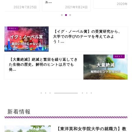
.
ュ...
2020年1
2022年7月25日
2021年9月24日
【イグ・ノーベル賞】の受賞研究から、
大学での学びのテーマを考えてみよ
う！...
【大量絶滅】絶滅と繁栄を繰り返してき
た生物の歴史。解明のヒントは月でも
発...
新着情報
【東洋英和女学院大学の就職力】教