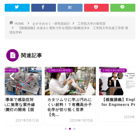
HOME
おすすめゼミ・研究室紹介
工学院大学の研究室
【模擬講義】水道水と電気で作る理想の殺菌洗浄水 工学院大学先進工学部 環
境化学科
関連記事
院大学の研究室
工学院大学の研究室
工学院大学の研究室
る半導体で感染症対
カタツムリに学ぶ汚れに
【模擬講義】Englis
！ 人に無害な紫外線
くい材料！？有機高分子
for Engineers Progr
ED殺菌灯の開発【固
化学が切り拓く世界
.
【先...
2020年9
2021年3月12日
2020年1月15日