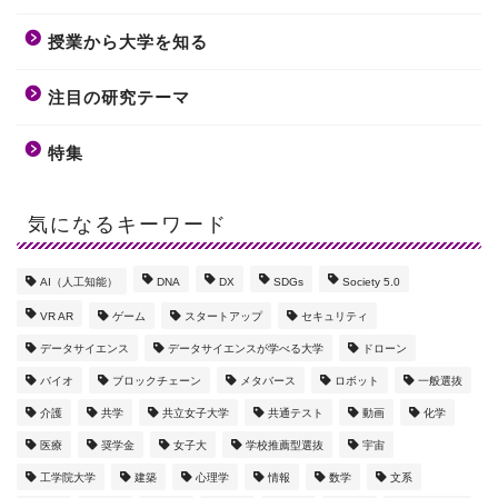
授業から大学を知る
注目の研究テーマ
特集
気になるキーワード
AI（人工知能）
DNA
DX
SDGs
Society 5.0
VR AR
ゲーム
スタートアップ
セキュリティ
データサイエンス
データサイエンスが学べる大学
ドローン
バイオ
ブロックチェーン
メタバース
ロボット
一般選抜
介護
共学
共立女子大学
共通テスト
動画
化学
医療
奨学金
女子大
学校推薦型選抜
宇宙
工学院大学
建築
心理学
情報
数学
文系