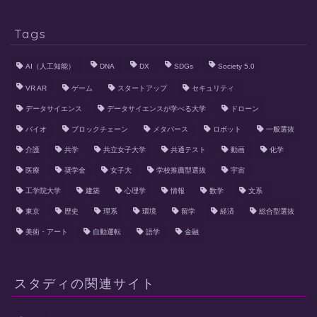
Tags
AI（人工知能）
DNA
DX
SDGs
Society 5.0
VR AR
ゲーム
スタートアップ
セキュリティ
データサイエンス
データサイエンスが学べる大学
ドローン
バイオ
ブロックチェーン
メタバース
ロボット
一般選抜
介護
共学
共立女子大学
共通テスト
動画
化学
医療
奨学金
女子大
学校推薦型選抜
宇宙
工学院大学
建築
心理学
情報
数学
文系
東京
歴史
理系
環境
留学
経済
総合型選抜
美術・アート
自動運転
語学
金融
スタディの関連サイト