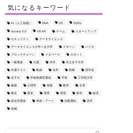
気になるキーワード
AI（人工知能）
DNA
DX
SDGs
Society 5.0
VR AR
ゲーム
スタートアップ
セキュリティ
データサイエンス
データサイエンスが学べる大学
ドローン
バイオ
ブロックチェーン
メタバース
ロボット
一般選抜
介護
共学
共立女子大学
共通テスト
動画
化学
医療
奨学金
女子大
学校推薦型選抜
宇宙
工学院大学
建築
心理学
情報
数学
文系
東京
歴史
理系
環境
留学
経済
総合型選抜
美術・アート
自動運転
語学
金融