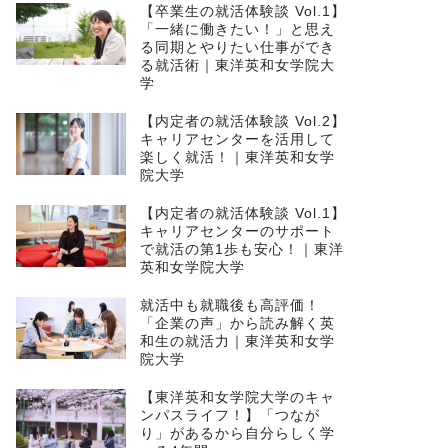
【卒業生の就活体験談 Vol.1】
「一緒に働きたい！」と思え
る同期とやりたい仕事ができ
る就活術｜東洋英和女学院大
学
【内定者の就活体験談 Vol.2】
キャリアセンターを活用して
楽しく就活！｜東洋英和女学
院大学
【内定者の就活体験談 Vol.1】
キャリアセンターのサポート
で就活の第1歩も安心！｜東洋
英和女学院大学
就活中も就職後も高評価！
「企業の声」から読み解く英
和生の就活力｜東洋英和女学
院大学
【東洋英和女学院大学のキャ
ンパスライフ！】「つなが
り」があるから自分らしく学