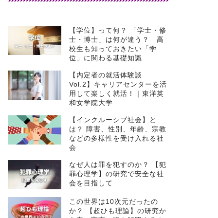
【学位】って何？ 「学士・修
士・博士」は何が違う？ 高
校生も知っておきたい「学
位」に関わる基礎知識
【内定者の就活体験談
Vol.2】キャリアセンターを活
用して楽しく就活！｜東洋英
和女学院大学
【インクルーシブ社会】と
は？ 障害、性別、年齢、宗教
などの多様性を受け入れる社
会
なぜ人は罪を犯すのか？ 【犯
罪心理学】の研究で安全な社
会を目指して
この世界は10次元だったの
か？ 【超ひも理論】の研究か