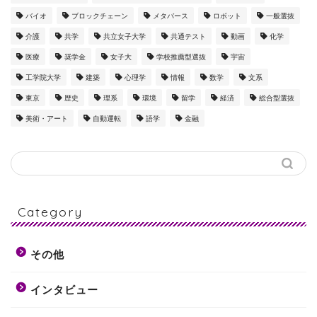
バイオ
ブロックチェーン
メタバース
ロボット
一般選抜
介護
共学
共立女子大学
共通テスト
動画
化学
医療
奨学金
女子大
学校推薦型選抜
宇宙
工学院大学
建築
心理学
情報
数学
文系
東京
歴史
理系
環境
留学
経済
総合型選抜
美術・アート
自動運転
語学
金融
Category
その他
インタビュー