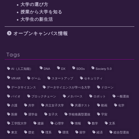
大学の選び方
授業から大学を知る
大学生の新生活
オープンキャンパス情報
Tags
AI（人工知能）
DNA
DX
SDGs
Society 5.0
VR AR
ゲーム
スタートアップ
セキュリティ
データサイエンス
データサイエンスが学べる大学
ドローン
バイオ
ブロックチェーン
メタバース
ロボット
一般選抜
介護
共学
共立女子大学
共通テスト
動画
化学
医療
奨学金
女子大
学校推薦型選抜
宇宙
工学院大学
建築
心理学
情報
数学
文系
東京
歴史
理系
環境
留学
経済
総合型選抜