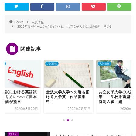
HOME
入試情報
2020年度がターニングポイントに 共立女子大学の入試傾向 その1
関連記事
情報
入試情報
入試情報
学入試における英語試
金沢大学入学への道も拓
共立女子大学の入試
のあり方について日本
ける文学賞 作品募集
策 「学校推薦型選
術会議が提言
中！
特別入試」編
2020年8月20日
2020年7月31日
2020年6