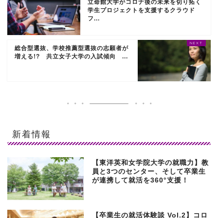
立命館大学がコロナ後の未来を切り拓く
学生プロジェクトを支援するクラウド
フ...
総合型選抜、学校推薦型選抜の志願者が
増える!? 共立女子大学の入試傾向 ...
新着情報
【東洋英和女学院大学の就職力】教
員と3つのセンター、そして卒業生
が連携して就活を360°支援！
【卒業生の就活体験談 Vol.2】コロ