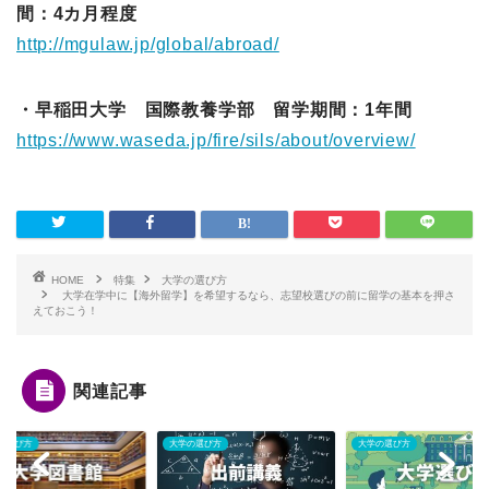
間：4カ月程度
http://mgulaw.jp/global/abroad/
・早稲田大学 国際教養学部 留学期間：1年間
https://www.waseda.jp/fire/sils/about/overview/
HOME
特集
大学の選び方
大学在学中に【海外留学】を希望するなら、志望校選びの前に留学の基本を押さ
えておこう！
関連記事
の選び方
大学の選び方
大学の選び方