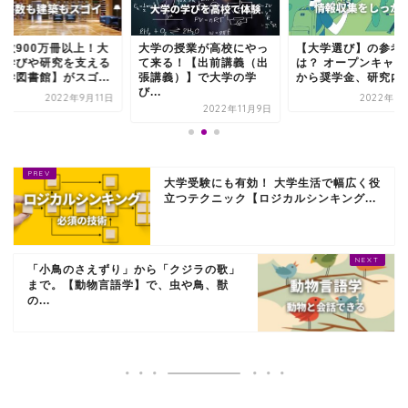
書数900万冊以上！大
大学の授業が高校にやっ
【大学選び】の参考
の学びや研究を支える
て来る！【出前講義（出
は？ オープンキャン
大学図書館】がスゴ...
張講義）】で大学の学
から奨学金、研究内容.
び...
2022年9月11日
2022年3
2022年11月9日
大学受験にも有効！ 大学生活で幅広く役
立つテクニック【ロジカルシンキング...
「小鳥のさえずり」から「クジラの歌」
まで。【動物言語学】で、虫や鳥、獣
の...