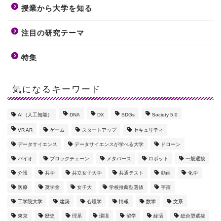
授業から大学を知る
注目の研究テーマ
特集
気になるキーワード
AI（人工知能）
DNA
DX
SDGs
Society 5.0
VR AR
ゲーム
スタートアップ
セキュリティ
データサイエンス
データサイエンスが学べる大学
ドローン
バイオ
ブロックチェーン
メタバース
ロボット
一般選抜
介護
共学
共立女子大学
共通テスト
動画
化学
医療
奨学金
女子大
学校推薦型選抜
宇宙
工学院大学
建築
心理学
情報
数学
文系
東京
歴史
理系
環境
留学
経済
総合型選抜