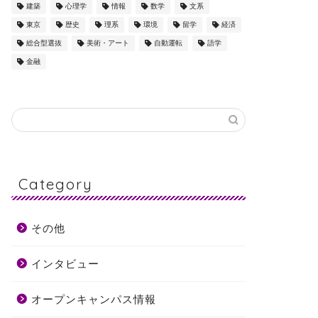
建築
心理学
情報
数学
文系
東京
歴史
理系
環境
留学
経済
総合型選抜
美術・アート
自動運転
語学
金融
Category
その他
インタビュー
オープンキャンパス情報