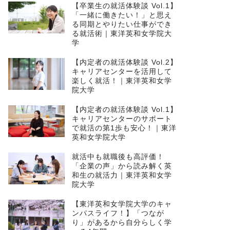
【卒業生の就活体験談 Vol.1】
「一緒に働きたい！」と思え
る同期とやりたい仕事ができ
る就活術｜東洋英和女学院大
学
【内定者の就活体験談 Vol.2】
キャリアセンターを活用して
楽しく就活！｜東洋英和女学
院大学
【内定者の就活体験談 Vol.1】
キャリアセンターのサポート
で就活の第1歩も安心！｜東洋
英和女学院大学
就活中も就職後も高評価！
「企業の声」から読み解く英
和生の就活力｜東洋英和女学
院大学
【東洋英和女学院大学のキャ
ンパスライフ！】「つなが
り」があるから自分らしく学