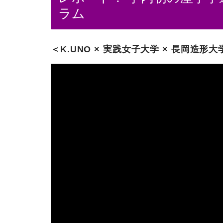
ラム
＜K.UNO × 実践女子大学 × 長岡造形