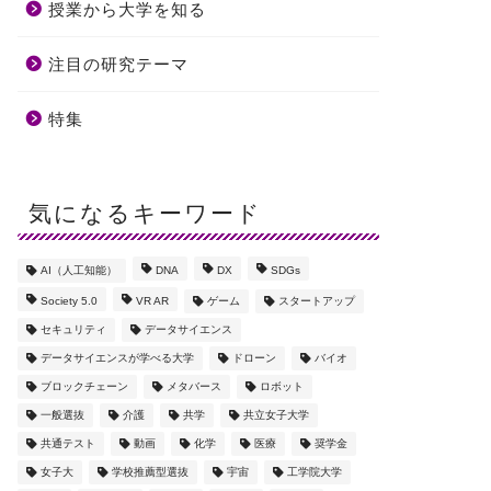
授業から大学を知る
注目の研究テーマ
特集
気になるキーワード
AI（人工知能）
DNA
DX
SDGs
Society 5.0
VR AR
ゲーム
スタートアップ
セキュリティ
データサイエンス
データサイエンスが学べる大学
ドローン
バイオ
ブロックチェーン
メタバース
ロボット
一般選抜
介護
共学
共立女子大学
共通テスト
動画
化学
医療
奨学金
女子大
学校推薦型選抜
宇宙
工学院大学