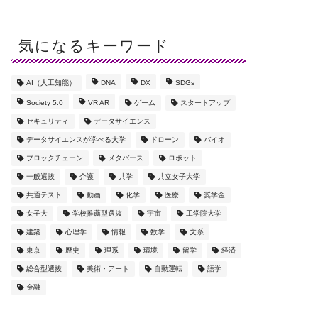
気になるキーワード
AI（人工知能）
DNA
DX
SDGs
Society 5.0
VR AR
ゲーム
スタートアップ
セキュリティ
データサイエンス
データサイエンスが学べる大学
ドローン
バイオ
ブロックチェーン
メタバース
ロボット
一般選抜
介護
共学
共立女子大学
共通テスト
動画
化学
医療
奨学金
女子大
学校推薦型選抜
宇宙
工学院大学
建築
心理学
情報
数学
文系
東京
歴史
理系
環境
留学
経済
総合型選抜
美術・アート
自動運転
語学
金融