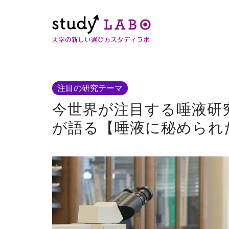
注目の研究テーマ
今世界が注目する唾液研究
が語る【唾液に秘められ