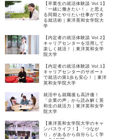
【卒業生の就活体験談 Vol.1】
「一緒に働きたい！」と思え
る同期とやりたい仕事ができ
る就活術｜東洋英和女学院大
学
【内定者の就活体験談 Vol.2】
キャリアセンターを活用して
楽しく就活！｜東洋英和女学
院大学
【内定者の就活体験談 Vol.1】
キャリアセンターのサポート
で就活の第1歩も安心！｜東洋
英和女学院大学
就活中も就職後も高評価！
「企業の声」から読み解く英
和生の就活力｜東洋英和女学
院大学
【東洋英和女学院大学のキャ
ンパスライフ！】「つなが
り」があるから自分らしく学