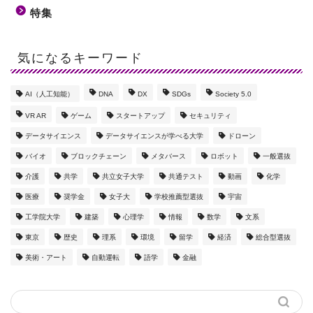
特集
気になるキーワード
AI（人工知能）
DNA
DX
SDGs
Society 5.0
VR AR
ゲーム
スタートアップ
セキュリティ
データサイエンス
データサイエンスが学べる大学
ドローン
バイオ
ブロックチェーン
メタバース
ロボット
一般選抜
介護
共学
共立女子大学
共通テスト
動画
化学
医療
奨学金
女子大
学校推薦型選抜
宇宙
工学院大学
建築
心理学
情報
数学
文系
東京
歴史
理系
環境
留学
経済
総合型選抜
美術・アート
自動運転
語学
金融