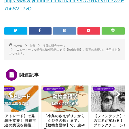
https://www.youtube.com/channel/UCkRfArvrzheW2E
7b6SVT7vQ
HOME
特集
注目の研究テーマ
ニューノーマル時代の情報発信に必須【映像技術】。動画の表現力、活用法を身
につけよう。
関連記事
の研究テーマ
注目の研究テーマ
注目の研究テーマ
フェアトレード】で発
「小鳥のさえずり」から
【フィンテック】で
途上国を支援！ 持続可
「クジラの歌」まで。
の世界が変わる！ A
な社会の実現を目指...
【動物言語学】で、虫や
ブロックチェーンを背.