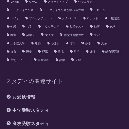
VR AR
ゲーム
スタートアップ
セキュリティ
データサイエンス
データサイエンスが学べる大学
ドローン
バイオ
ブロックチェーン
メタバース
ロボット
一般選抜
介護
共学
共立女子大学
共通テスト
動画
化学
医療
奨学金
女子大
学校推薦型選抜
宇宙
工学院大学
建築
心理学
情報
数学
文系
東京
歴史
理系
環境
留学
経済
総合型選抜
美術・アート
自動運転
語学
金融
スタディの関連サイト
お受験情報
中学受験スタディ
高校受験スタディ