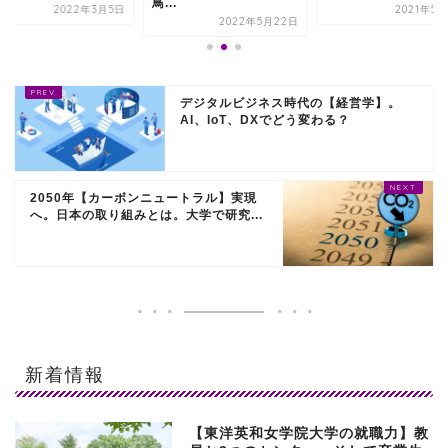
鳥...
2022年3月5日
2021年5
2022年5月22日
デジタルビジネス時代の【経営学】。
AI、IoT、DXでどう変わる？
2050年【カーボンニュートラル】実現
へ。日本の取り組みとは。大学で研究...
新着情報
【東洋英和女学院大学の就職力】教